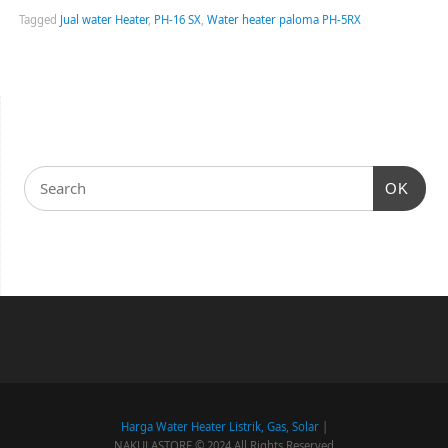
Tagged
Jual water Heater
,
PH-16 SX
,
Water heater paloma PH-5RX
OK
Harga Water Heater Listrik, Gas, Solar
|
NAKULASTORE © 2024 All Rights Reserved