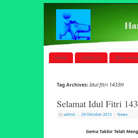
Home
Contact Us
Water Heat
Idul fitri 1433H
Tag Archives:
Selamat Idul Fitri 14
By
admin
|
29 Oktober 2013
|
News
Gema Takbir Telah Meng