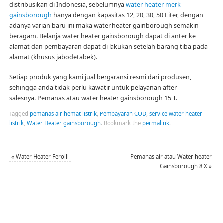
distribusikan di Indonesia, sebelumnya
water heater merk
gainsborough
hanya dengan kapasitas 12, 20, 30, 50 Liter, dengan
adanya varian baru ini maka water heater gainborough semakin
beragam. Belanja water heater gainsborough dapat di anter ke
alamat dan pembayaran dapat di lakukan setelah barang tiba pada
alamat (khusus jabodetabek).
Setiap produk yang kami jual bergaransi resmi dari produsen,
sehingga anda tidak perlu kawatir untuk pelayanan after
salesnya. Pemanas atau water heater gainsborough 15 T.
Tagged
pemanas air hemat listrik
,
Pembayaran COD
,
service water heater
listrik
,
Water Heater gainsborough
.
Bookmark the
permalink
.
«
Water Heater Ferolli
Pemanas air atau Water heater
Gainsborough 8 X
»