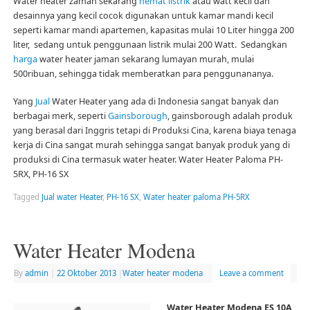
Water heater zaman sekarang
hemat listrik
atau watt kecil dan
desainnya yang kecil cocok digunakan untuk kamar mandi kecil
seperti kamar mandi apartemen, kapasitas mulai 10 Liter hingga 200
liter, sedang untuk penggunaan listrik mulai 200 Watt. Sedangkan
harga
water heater jaman sekarang lumayan murah, mulai
500ribuan, sehingga tidak memberatkan para penggunananya.
Yang
Jual
Water Heater yang ada di Indonesia sangat banyak dan
berbagai merk, seperti
Gainsborough
, gainsborough adalah produk
yang berasal dari Inggris tetapi di Produksi Cina, karena biaya tenaga
kerja di Cina sangat murah sehingga sangat banyak produk yang di
produksi di Cina termasuk water heater. Water Heater Paloma PH-
5RX, PH-16 SX
Tagged
Jual water Heater
,
PH-16 SX
,
Water heater paloma PH-5RX
Water Heater Modena
By
admin
|
22 Oktober 2013
|
Water heater modena
Leave a comment
Water Heater Modena ES 10A,