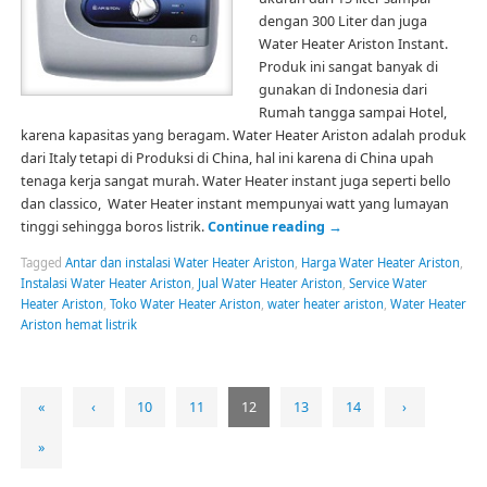
dengan 300 Liter dan juga
Water Heater Ariston Instant.
Produk ini sangat banyak di
gunakan di Indonesia dari
Rumah tangga sampai Hotel,
karena kapasitas yang beragam. Water Heater Ariston adalah produk
dari Italy tetapi di Produksi di China, hal ini karena di China upah
tenaga kerja sangat murah. Water Heater instant juga seperti bello
dan classico, Water Heater instant mempunyai watt yang lumayan
tinggi sehingga boros listrik.
Continue reading
→
Tagged
Antar dan instalasi Water Heater Ariston
,
Harga Water Heater Ariston
,
Instalasi Water Heater Ariston
,
Jual Water Heater Ariston
,
Service Water
Heater Ariston
,
Toko Water Heater Ariston
,
water heater ariston
,
Water Heater
Ariston hemat listrik
«
‹
10
11
12
13
14
›
»