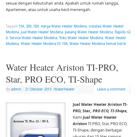
sesuai dengan kebutuhan anda. Apakah untuk rumah tangga,
Apartemen, atau untuk usaha kecil menengah.
Tagged
15A
,
30V
,
50V
,
Harga Water Heater Modena
,
instalasi Water Heater
Modena
,
jual Water Heater Modena
,
pasang Water Heater Modena
,
Rapido GI
6
,
Service Water Heater Modena
,
Toko Water Heater Modena
,
Water Heater
Modena
,
Water Heater Modena ES 10A
,
Water Heater Modena hemat listrik
Water Heater Ariston TI-PRO,
Star, PRO ECO, TI-Shape
By
admin
|
21 Oktober 2013
|
WaterHeater
Leave a comment
Jual Water Heater Ariston TI-
PRO, Star
, PRO ECO, TI-Shape,
Kami
Jual Water Heater
Ariston
TI-PRO, Star, PRO ECO,
TI-Shape, dengan berbagai
ukuran dari 15 liter sampai