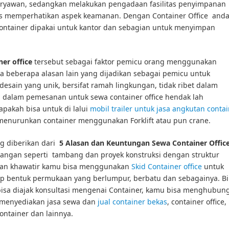
ryawan, sedangkan melakukan pengadaan fasilitas penyimpanan
us memperhatikan aspek keamanan. Dengan Container Office and
ontainer dipakai untuk kantor dan sebagian untuk menyimpan
er office
tersebut sebagai faktor pemicu orang menggunakan
a beberapa alasan lain yang dijadikan sebagai pemicu untuk
desain yang unik, bersifat ramah lingkungan, tidak ribet dalam
dalam pemesanan untuk sewa container office hendak lah
pakah bisa untuk di lalui
mobil trailer untuk jasa angkutan conta
enurunkan container menggunakan Forklift atau pun crane.
ang diberikan dari
5 Alasan dan Keuntungan Sewa Container Offic
angan seperti tambang dan proyek konstruksi dengan struktur
ngan khawatir kamu bisa menggunakan
Skid Container office
untuk
dap bentuk permukaan yang berlumpur, berbatu dan sebagainya. Bi
bisa diajak konsultasi mengenai Container, kamu bisa menghubung
 menyediakan jasa sewa dan
jual container bekas
, container office,
container dan lainnya.