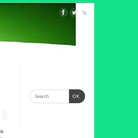
OK
ik