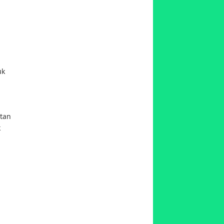
.
uk
utan
k