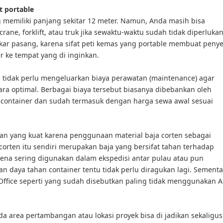
t portable
 memiliki panjang sekitar 12 meter. Namun, Anda masih bisa
e, forklift, atau truk jika sewaktu-waktu sudah tidak diperlukan
kar pasang, karena sifat peti kemas yang portable membuat peny
 ke tempat yang di inginkan.
 tidak perlu mengeluarkan biaya perawatan (maintenance) agar
ara optimal. Berbagai biaya tersebut biasanya dibebankan oleh
ontainer dan sudah termasuk dengan harga sewa awal sesuai
han yang kuat karena penggunaan material baja corten sebagai
corten itu sendiri merupakan baja yang bersifat tahan terhadap
rena sering digunakan dalam ekspedisi antar pulau atau pun
dan daya tahan container tentu tidak perlu diragukan lagi. Sement
 Office seperti yang sudah disebutkan paling tidak menggunakan A
da area pertambangan atau lokasi proyek bisa di jadikan sekaligus