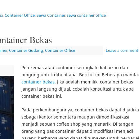
si
,
Container Office
,
Sewa Container
,
sewa container office
ntainer Bekas
iner
,
Container Gudang
,
Container Office
Leave a comment
Peti kemas atau container seringkali diabaikan dan
bingung untuk dibuat apa. Berikut ini Beberapa mamfa
container bekas
. Jika adalah memiliki container bekas
jangan langsung dijual, cobalah konsultasi untuk apa
container bekas ini.
Pada perkembangannya, container bekas dapat dijadik
sebagai kantor sementara maupun dimodifikasikasi
menjadi sebuah coffee shop yang menarik. Di tangan
orang yang pas container dapat dimodifikasi menjadi
barang berharga yang dapat digunakan untuk berbaga