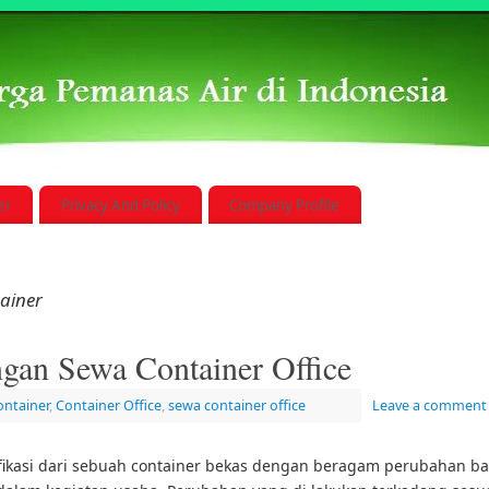
er
Privacy And Policy
Company Profile
ainer
gan Sewa Container Office
ntainer
,
Container Office
,
sewa container office
Leave a comment
ifikasi dari sebuah container bekas dengan beragam perubahan ba