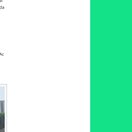
ai
ada
 Ac