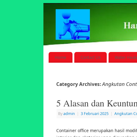
Home
Contact Us
Water Heat
Angkutan Cont
Category Archives:
5 Alasan dan Keuntun
By
admin
|
3 Februari 2025
|
Angkutan Co
Container office merupakan hasil mod