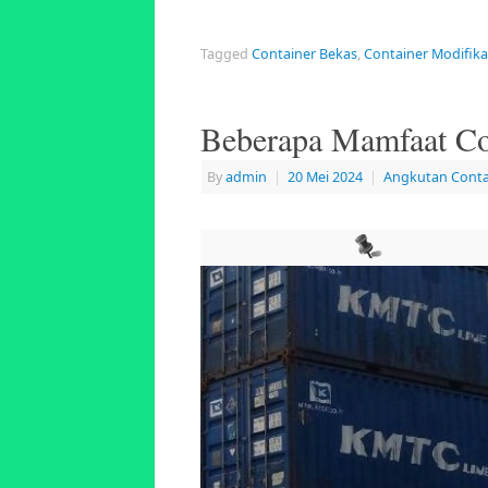
Tagged
Container Bekas
,
Container Modifika
Beberapa Mamfaat Co
By
admin
|
20 Mei 2024
|
Angkutan Conta